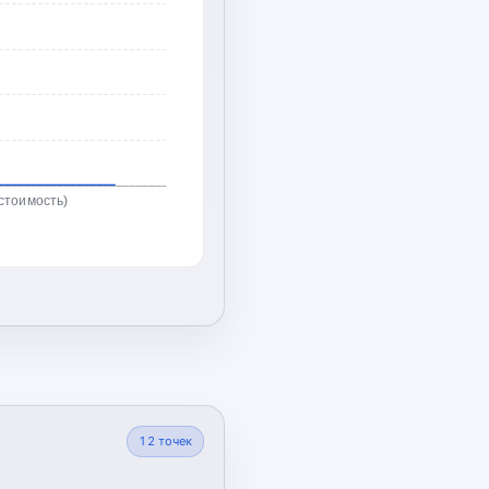
стоимость)
12
точек