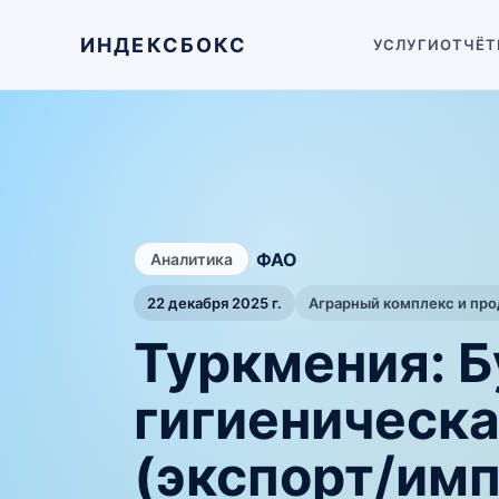
ИНДЕКСБОКС
УСЛУГИ
ОТЧЁТ
/
ФАО
Аналитика
22 декабря 2025 г.
Аграрный комплекс и пр
Туркмения: Б
гигиеническа
(экспорт/имп