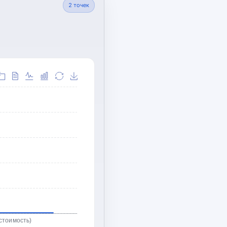
2
точек
стоимость)