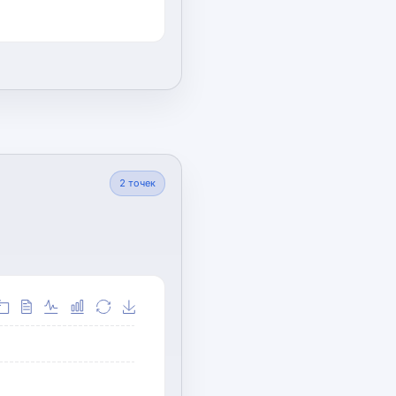
2
точек