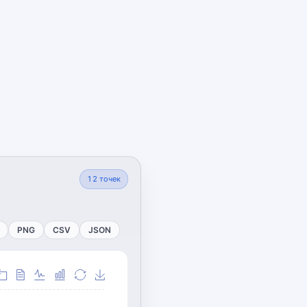
12
точек
PNG
CSV
JSON