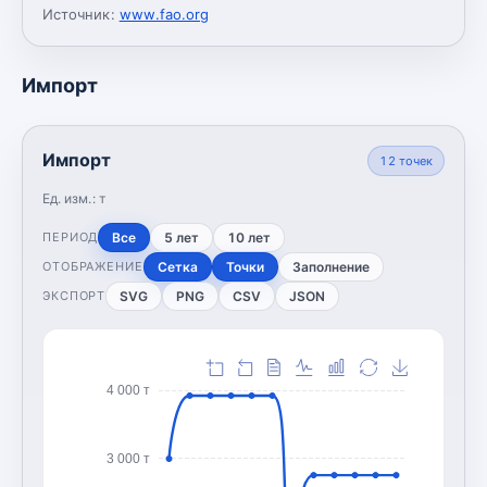
Источник:
www.fao.org
Импорт
Импорт
12
точек
Ед. изм.:
т
Все
5 лет
10 лет
ПЕРИОД
Сетка
Точки
Заполнение
ОТОБРАЖЕНИЕ
SVG
PNG
CSV
JSON
ЭКСПОРТ
4 000 т
3 000 т