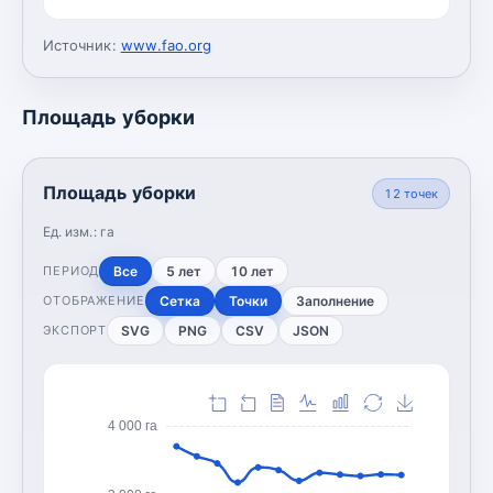
Источник:
www.fao.org
Площадь уборки
Площадь уборки
12
точек
Ед. изм.:
га
Все
5 лет
10 лет
ПЕРИОД
Сетка
Точки
Заполнение
ОТОБРАЖЕНИЕ
SVG
PNG
CSV
JSON
ЭКСПОРТ
4 000 га