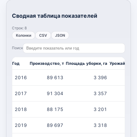
Сводная таблица показателей
Строк:
8
Колонки
CSV
JSON
Поиск
Год
Производство, т
Площадь уборки, га
Урожайность,
2016
89 613
3 396
2
2017
91 304
3 357
2
2018
88 175
3 201
2
2019
89 697
3 318
2