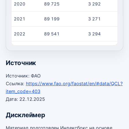
2020
89 725
3 292
2
2021
89 199
3 271
2
2022
89 541
3 294
2
2023
89 489
3 286
2
Источник
Источник: ФАО
Ссылка:
https://www.fao.org/faostat/en/#data/QCL?
item_code=403
Дата: 22.12.2025
Дисклеймер
Материал подготовлен Индексбокс на основе