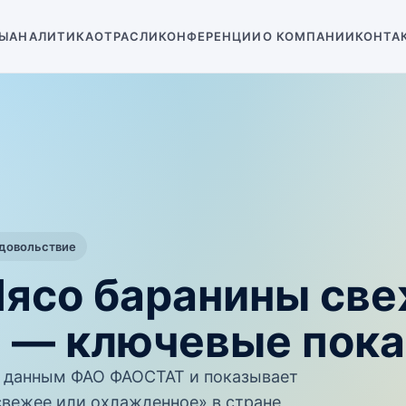
Ы
АНАЛИТИКА
ОТРАСЛИ
КОНФЕРЕНЦИИ
О КОМПАНИИ
КОНТА
одовольствие
Мясо баранины све
 — ключевые пока
 данным ФАО ФАОСТАТ и показывает
свежее или охлажденное» в стране