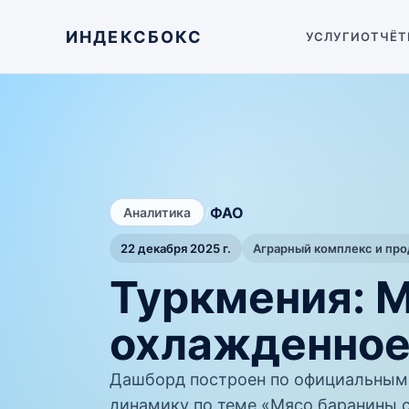
ИНДЕКСБОКС
УСЛУГИ
ОТЧЁТ
/
ФАО
Аналитика
22 декабря 2025 г.
Аграрный комплекс и пр
Туркмения: 
охлажденное
Дашборд построен по официальным
динамику по теме «Мясо баранины 