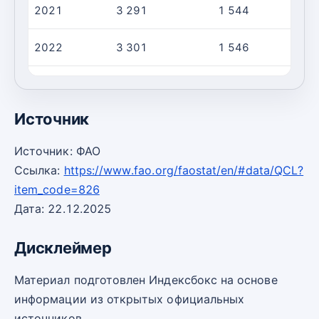
2021
3 291
1 544
2022
3 301
1 546
2023
3 312
1 548
Источник
Источник: ФАО
Ссылка:
https://www.fao.org/faostat/en/#data/QCL?
item_code=826
Дата: 22.12.2025
Дисклеймер
Материал подготовлен Индексбокс на основе
информации из открытых официальных
источников.