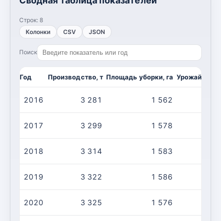
Сводная таблица показателей
Строк:
8
Колонки
CSV
JSON
Поиск
Год
Производство, т
Площадь уборки, га
Урожайность,
2016
3 281
1 562
2017
3 299
1 578
2018
3 314
1 583
2019
3 322
1 586
2020
3 325
1 576