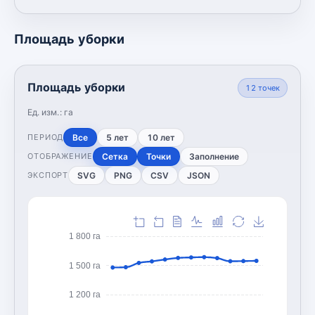
Площадь уборки
Площадь уборки
12
точек
Ед. изм.:
га
Все
5 лет
10 лет
ПЕРИОД
Сетка
Точки
Заполнение
ОТОБРАЖЕНИЕ
SVG
PNG
CSV
JSON
ЭКСПОРТ
1 800 га
1 500 га
1 200 га