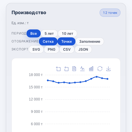
Производство
12
точек
Ед. изм.:
т
Все
5 лет
10 лет
ПЕРИОД
Сетка
Точки
Заполнение
ОТОБРАЖЕНИЕ
SVG
PNG
CSV
JSON
ЭКСПОРТ
18 000 т
15 000 т
12 000 т
9 000 т
6 000 т