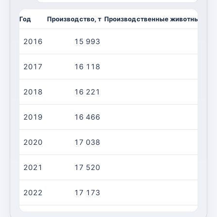
Год
Производство, т
Производственные животные/убо
2016
15 993
6 
2017
16 118
6 
2018
16 221
6 
2019
16 466
6 
2020
17 038
6 
2021
17 520
6 
2022
17 173
6 