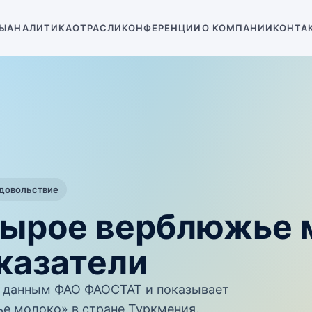
Ы
АНАЛИТИКА
ОТРАСЛИ
КОНФЕРЕНЦИИ
О КОМПАНИИ
КОНТА
одовольствие
Сырое верблюжье 
казатели
 данным ФАО ФАОСТАТ и показывает
е молоко» в стране Туркмения.