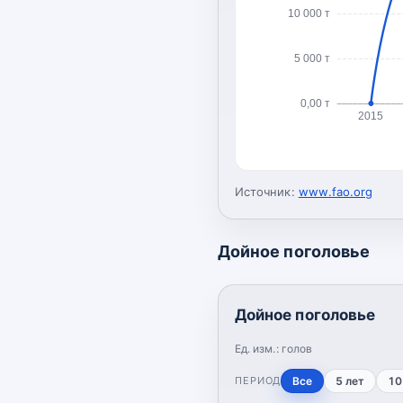
10 000 т
5 000 т
0,00 т
2015
Источник:
www.fao.org
Дойное поголовье
Дойное поголовье
Ед. изм.:
голов
ПЕРИОД
Все
5 лет
10