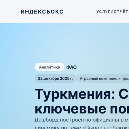
ИНДЕКСБОКС
УСЛУГИ
ОТЧЁТ
/
ФАО
Аналитика
22 декабря 2025 г.
Аграрный комплекс и пр
Туркмения: 
ключевые по
Дашборд построен по официальным
динамику по теме «Сырое верблюжь