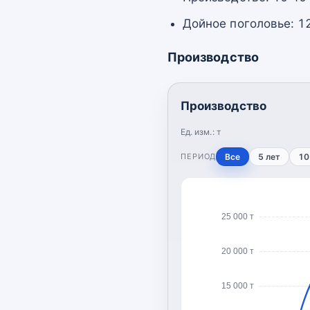
Дойное поголовье: 1
Производство
Производство
Ед. изм.:
т
ПЕРИОД
Все
5 лет
10
25 000 т
20 000 т
15 000 т