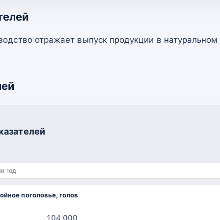
телей
водство отражает выпуск продукции в натуральном
лей
казателей
ойное поголовье, голов
104 000