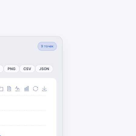
9
точек
PNG
CSV
JSON