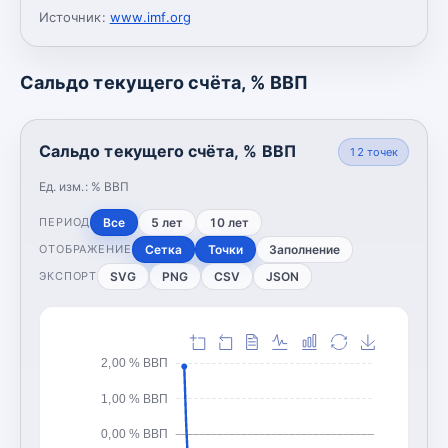
Источник:
www.imf.org
Сальдо текущего счёта, % ВВП
Сальдо текущего счёта, % ВВП
12
точек
Ед. изм.:
% ВВП
Все
5 лет
10 лет
ПЕРИОД
Сетка
Точки
Заполнение
ОТОБРАЖЕНИЕ
SVG
PNG
CSV
JSON
ЭКСПОРТ
2,00 % ВВП
1,00 % ВВП
0,00 % ВВП