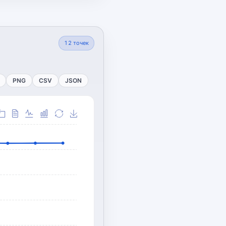
12
точек
PNG
CSV
JSON