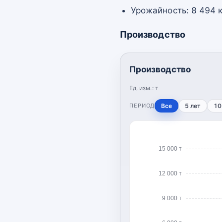
Урожайность: 8 494 к
Производство
Производство
Ед. изм.:
т
ПЕРИОД
Все
5 лет
10
15 000 т
12 000 т
9 000 т