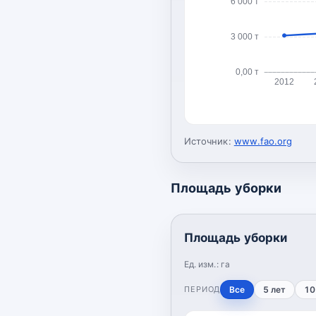
6 000 т
3 000 т
0,00 т
2012
Источник:
www.fao.org
Площадь уборки
Площадь уборки
Ед. изм.:
га
ПЕРИОД
Все
5 лет
10