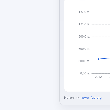
1 500 га
1 200 га
900,0 га
600,0 га
300,0 га
0,00 га
2012
Источник:
www.fao.org