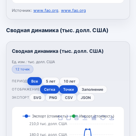
Источник:
www.fao.org
,
www.fao.org
Сводная динамика (тыс. долл. США)
Сводная динамика (тыс. долл. США)
Ед. изм.:
тыс. долл. США
12
точек
Все
5 лет
10 лет
ПЕРИОД
Сетка
Точки
Заполнение
ОТОБРАЖЕНИЕ
SVG
PNG
CSV
JSON
ЭКСПОРТ
Экспорт (стоимость)
Импорт (стоимость)
210,0 тыс. долл. США
180,0 тыс. долл. США