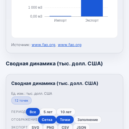
1 000 м3
0,00 м3
Импорт
Экспорт
Источник:
www.fao.org
,
www.fao.org
Сводная динамика (тыс. долл. США)
Сводная динамика (тыс. долл. США)
Ед. изм.:
тыс. долл. США
12
точек
Все
5 лет
10 лет
ПЕРИОД
Сетка
Точки
Заполнение
ОТОБРАЖЕНИЕ
SVG
PNG
CSV
JSON
ЭКСПОРТ