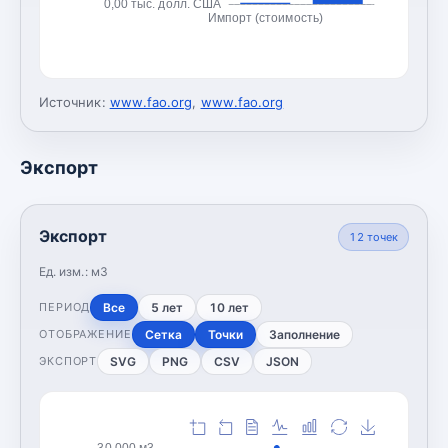
0,00 тыс. долл. США
Импорт (стоимость)
Источник:
www.fao.org
,
www.fao.org
Экспорт
Экспорт
12
точек
Ед. изм.:
м3
Все
5 лет
10 лет
ПЕРИОД
Сетка
Точки
Заполнение
ОТОБРАЖЕНИЕ
SVG
PNG
CSV
JSON
ЭКСПОРТ
30 000 м3