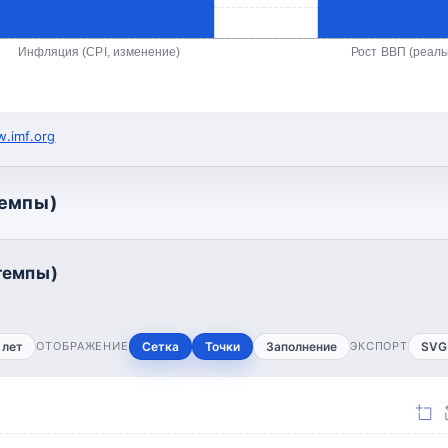
Инфляция (CPI, изменение)
Рост ВВП (реал
.imf.org
темпы)
темпы)
 лет
ОТОБРАЖЕНИЕ
Сетка
Точки
Заполнение
ЭКСПОРТ
SVG