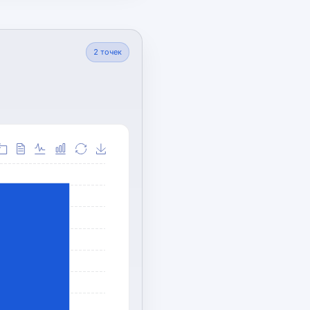
2
точек