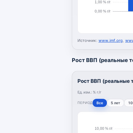
1,00 % г/г
0,00 % г/г
Источник:
www.imf.org
,
www
Рост ВВП (реальные 
Рост ВВП (реальные 
Ед. изм.:
% г/г
ПЕРИОД
Все
5 лет
10
10,00 % г/г