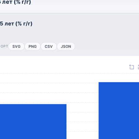
лет (% г/г)
 лет (% г/г)
ПОРТ
SVG
PNG
CSV
JSON