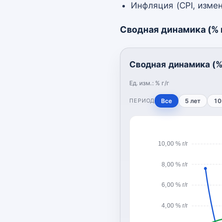
Инфляция (CPI, измен
Сводная динамика (% г
Сводная динамика (% 
Ед. изм.:
% г/г
ПЕРИОД
Все
5 лет
10
10,00 % г/г
8,00 % г/г
6,00 % г/г
4,00 % г/г