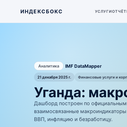
ИНДЕКСБОКС
УСЛУГИ
ОТЧЁТ
/
IMF DataMapper
Аналитика
21 декабря 2025 г.
Финансовые услуги и кор
Уганда: мак
Дашборд построен по официальным 
взаимосвязанные макроиндикаторы 
ВВП, инфляцию и безработицу.