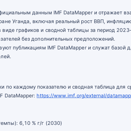
фициальным данным IMF DataMapper и отражает в
ране Уганда, включая реальный рост ВВП, инфляцию
 виде графиков и сводной таблицы за период 2023–
азателей без дополнительных предположений.
вуют публикациям IMF DataMapper и служат базой 
елей.
и по каждому показателю и сводная таблица для с
MF DataMapper:
https://www.imf.org/external/datam
емпы): 6,10 % г/г (2030)