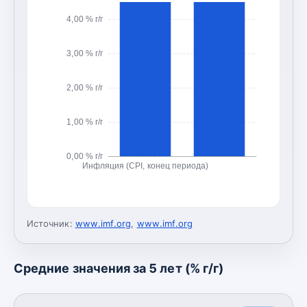
4,00 % г/г
3,00 % г/г
2,00 % г/г
1,00 % г/г
0,00 % г/г
Инфляция (CPI, конец периода)
Источник:
www.imf.org
,
www.imf.org
Средние значения за 5 лет (% г/г)