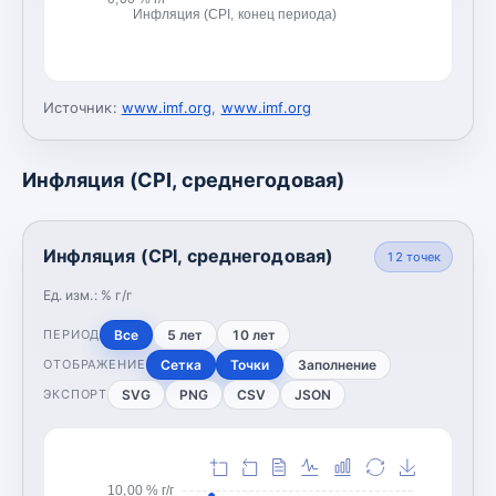
Инфляция (CPI, конец периода)
Источник:
www.imf.org
,
www.imf.org
Инфляция (CPI, среднегодовая)
Инфляция (CPI, среднегодовая)
12
точек
Ед. изм.:
% г/г
Все
5 лет
10 лет
ПЕРИОД
Сетка
Точки
Заполнение
ОТОБРАЖЕНИЕ
SVG
PNG
CSV
JSON
ЭКСПОРТ
10,00 % г/г