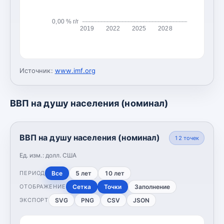
0,00 % г/г
2019
2022
2025
2028
Источник:
www.imf.org
ВВП на душу населения (номинал)
ВВП на душу населения (номинал)
12
точек
Ед. изм.:
долл. США
Все
5 лет
10 лет
ПЕРИОД
Сетка
Точки
Заполнение
ОТОБРАЖЕНИЕ
SVG
PNG
CSV
JSON
ЭКСПОРТ