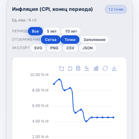
Инфляция (CPI, конец периода)
12
точек
Ед. изм.:
% г/г
Все
5 лет
10 лет
ПЕРИОД
Сетка
Точки
Заполнение
ОТОБРАЖЕНИЕ
SVG
PNG
CSV
JSON
ЭКСПОРТ
10,00 % г/г
8,00 % г/г
6,00 % г/г
4,00 % г/г
2,00 % г/г