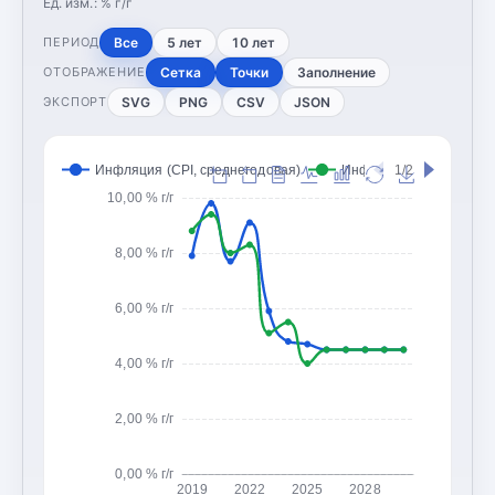
Ед. изм.:
% г/г
Все
5 лет
10 лет
ПЕРИОД
Сетка
Точки
Заполнение
ОТОБРАЖЕНИЕ
SVG
PNG
CSV
JSON
ЭКСПОРТ
Инфляция (CPI, среднегодовая)
Инфляция (CPI, конец 
1/2
10,00 % г/г
8,00 % г/г
6,00 % г/г
4,00 % г/г
2,00 % г/г
0,00 % г/г
2019
2022
2025
2028