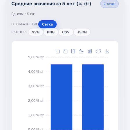
Средние значения за 5 лет (% г/г)
2
точек
Ед. изм.:
% г/г
Сетка
ОТОБРАЖЕНИЕ
SVG
PNG
CSV
JSON
ЭКСПОРТ
5,00 % г/г
4,00 % г/г
3,00 % г/г
2,00 % г/г
1,00 % г/г
0,00 % г/г