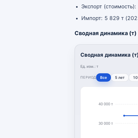
Экспорт (стоимость):
Импорт: 5 829 т (202
Сводная динамика (т)
Сводная динамика (т
Ед. изм.:
т
ПЕРИОД
Все
5 лет
10
40 000 т
30 000 т