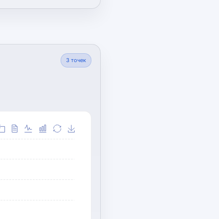
3
точек