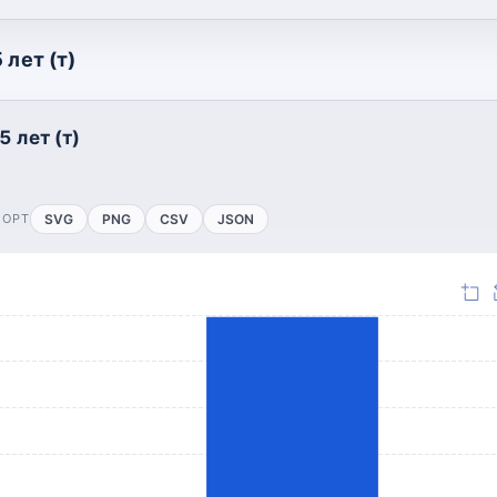
 лет (т)
5 лет (т)
ПОРТ
SVG
PNG
CSV
JSON