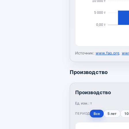
10 000 т
5 000 т
0,00 т
Источник:
www.fao.org
,
www
Производство
Производство
Ед. изм.:
т
ПЕРИОД
Все
5 лет
10