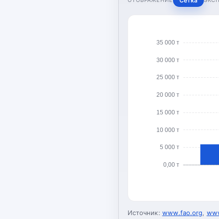
Сетка
35 000 т
30 000 т
25 000 т
20 000 т
15 000 т
10 000 т
5 000 т
0,00 т
Источник:
www.fao.org
,
www