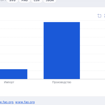
SVG
PNG
CSV
JSON
Импорт
Производство
.fao.org
,
www.fao.org