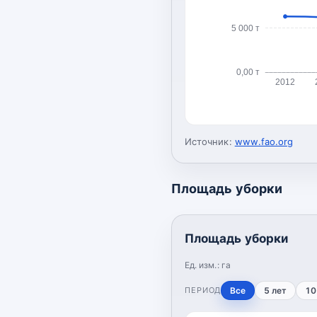
5 000 т
0,00 т
2012
Источник:
www.fao.org
Площадь уборки
Площадь уборки
Ед. изм.:
га
ПЕРИОД
Все
5 лет
10