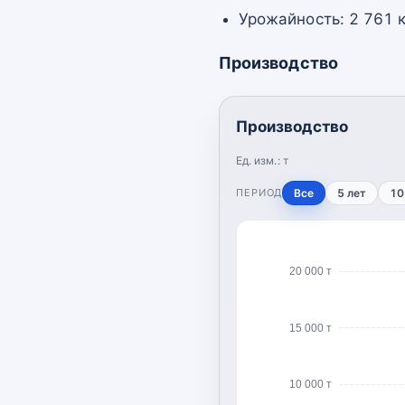
Урожайность: 2 761 к
Производство
Производство
Ед. изм.:
т
ПЕРИОД
Все
5 лет
10
20 000 т
15 000 т
10 000 т