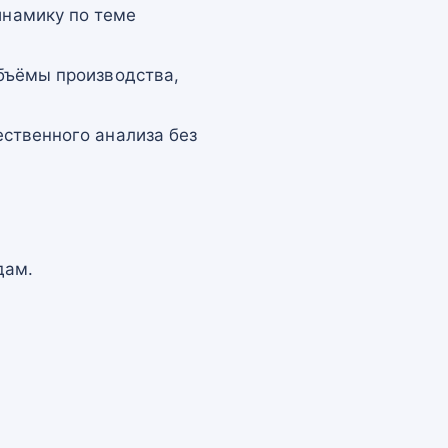
намику по теме
бъёмы производства,
ственного анализа без
дам.