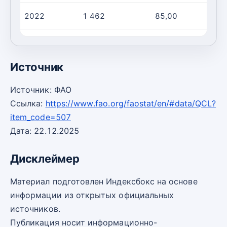
2022
1 462
85,00
1
2023
740,0
56,00
1
Источник
Источник: ФАО
Ссылка:
https://www.fao.org/faostat/en/#data/QCL?
item_code=507
Дата: 22.12.2025
Дисклеймер
Материал подготовлен Индексбокс на основе
информации из открытых официальных
источников.
Публикация носит информационно-