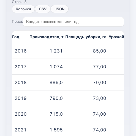
Строк:
8
Колонки
CSV
JSON
Поиск
Год
Производство, т
Площадь уборки, га
Урожайность,
2016
1 231
85,00
1
2017
1 074
77,00
1
2018
886,0
70,00
1
2019
790,0
73,00
1
2020
715,0
74,00
2021
1 595
74,00
2