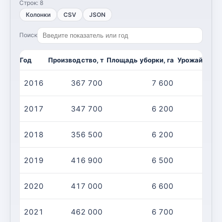
Строк:
8
Колонки
CSV
JSON
Поиск
Год
Производство, т
Площадь уборки, га
Урожайность,
2016
367 700
7 600
4
2017
347 700
6 200
5
2018
356 500
6 200
5
2019
416 900
6 500
6
2020
417 000
6 600
6
2021
462 000
6 700
6