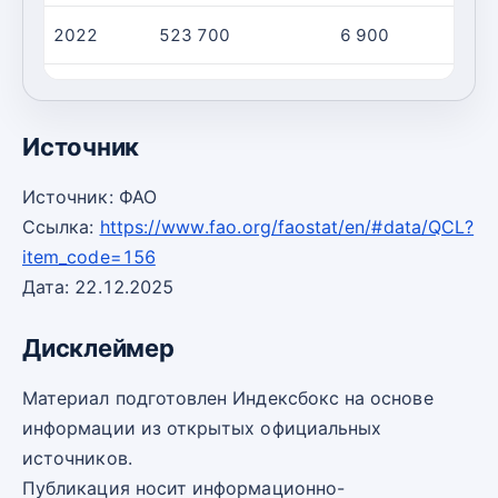
2022
523 700
6 900
7
2023
542 000
7 100
7
Источник
Источник: ФАО
Ссылка:
https://www.fao.org/faostat/en/#data/QCL?
item_code=156
Дата: 22.12.2025
Дисклеймер
Материал подготовлен Индексбокс на основе
информации из открытых официальных
источников.
Публикация носит информационно-