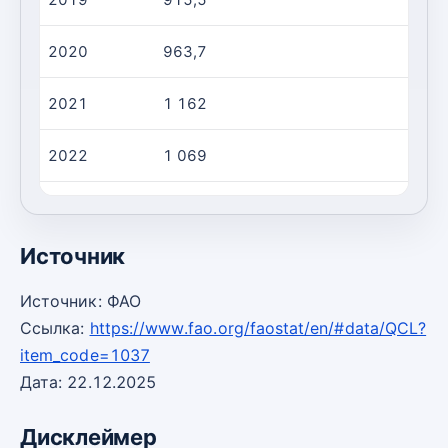
2020
963,7
1
2021
1 162
1
2022
1 069
1
2023
1 154
1
Источник
Источник: ФАО
Ссылка:
https://www.fao.org/faostat/en/#data/QCL?
item_code=1037
Дата: 22.12.2025
Дисклеймер