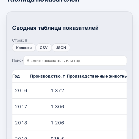
Сводная таблица показателей
Строк:
8
Колонки
CSV
JSON
Поиск
Год
Производство, т
Производственные животные/убо
2016
1 372
2
2017
1 306
2
2018
1 206
1
2019
915,5
1