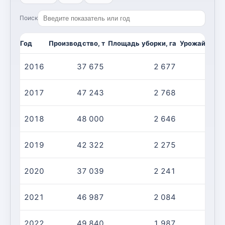
Поиск
Год
Производство, т
Площадь уборки, га
Урожайность,
2016
37 675
2 677
1
2017
47 243
2 768
1
2018
48 000
2 646
1
2019
42 322
2 275
1
2020
37 039
2 241
1
2021
46 987
2 084
2
2022
49 840
1 987
2