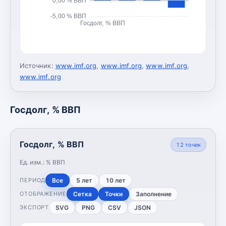
0,00 % ВВП
-5,00 % ВВП
Госдолг, % ВВП
Источник:
www.imf.org
,
www.imf.org
,
www.imf.org
,
www.imf.org
Госдолг, % ВВП
Госдолг, % ВВП
12
точек
Ед. изм.:
% ВВП
Все
5 лет
10 лет
ПЕРИОД
Сетка
Точки
Заполнение
ОТОБРАЖЕНИЕ
SVG
PNG
CSV
JSON
ЭКСПОРТ