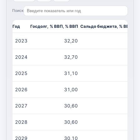
Поиск
Год
Госдолг, % ВВП, % ВВП
Сальдо бюджета, % ВВП, %
2023
32,20
-4
2024
32,70
-2
2025
31,10
-2
2026
31,00
-2
2027
30,60
-2
2028
30,60
-2
2029
30,10
-2