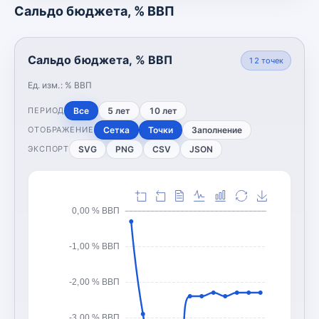
Сальдо бюджета, % ВВП
Сальдо бюджета, % ВВП
12
точек
Ед. изм.:
% ВВП
Все
5 лет
10 лет
ПЕРИОД
Сетка
Точки
Заполнение
ОТОБРАЖЕНИЕ
SVG
PNG
CSV
JSON
ЭКСПОРТ
0,00 % ВВП
-1,00 % ВВП
-2,00 % ВВП
-3,00 % ВВП