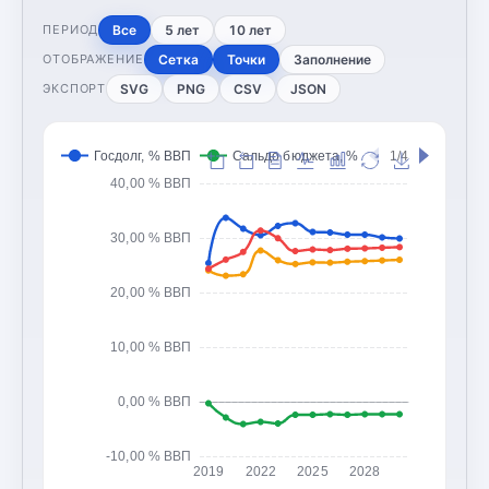
Все
5 лет
10 лет
ПЕРИОД
Сетка
Точки
Заполнение
ОТОБРАЖЕНИЕ
SVG
PNG
CSV
JSON
ЭКСПОРТ
Госдолг, % ВВП
Сальдо бюджета, % ВВП
1/4
Доходы 
40,00 % ВВП
30,00 % ВВП
20,00 % ВВП
10,00 % ВВП
0,00 % ВВП
-10,00 % ВВП
2019
2022
2025
2028