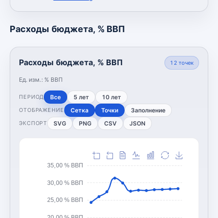
Расходы бюджета, % ВВП
Расходы бюджета, % ВВП
12
точек
Ед. изм.:
% ВВП
Все
5 лет
10 лет
ПЕРИОД
Сетка
Точки
Заполнение
ОТОБРАЖЕНИЕ
SVG
PNG
CSV
JSON
ЭКСПОРТ
35,00 % ВВП
30,00 % ВВП
25,00 % ВВП
20,00 % ВВП