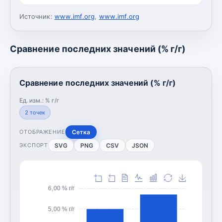
Источник:
www.imf.org
,
www.imf.org
Сравнение последних значений (% г/г)
Сравнение последних значений (% г/г)
Ед. изм.:
% г/г
2
точек
Сетка
ОТОБРАЖЕНИЕ
SVG
PNG
CSV
JSON
ЭКСПОРТ
6,00 % г/г
5,00 % г/г