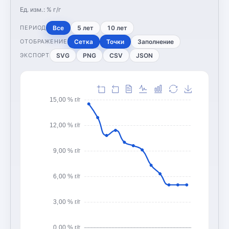
Ед. изм.:
% г/г
Все
5 лет
10 лет
ПЕРИОД
Сетка
Точки
Заполнение
ОТОБРАЖЕНИЕ
SVG
PNG
CSV
JSON
ЭКСПОРТ
15,00 % г/г
12,00 % г/г
9,00 % г/г
6,00 % г/г
3,00 % г/г
0,00 % г/г