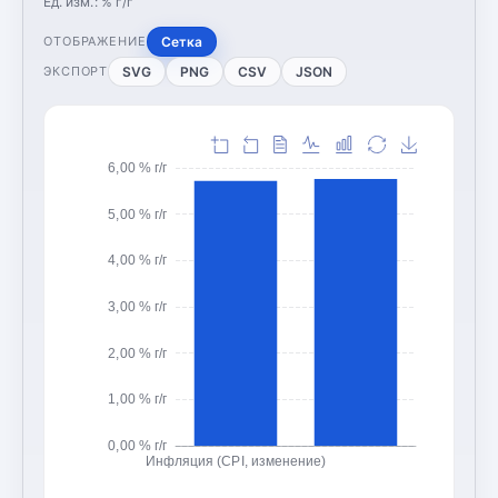
Ед. изм.:
% г/г
Сетка
ОТОБРАЖЕНИЕ
SVG
PNG
CSV
JSON
ЭКСПОРТ
6,00 % г/г
5,00 % г/г
4,00 % г/г
3,00 % г/г
2,00 % г/г
1,00 % г/г
0,00 % г/г
Инфляция (CPI, изменение)