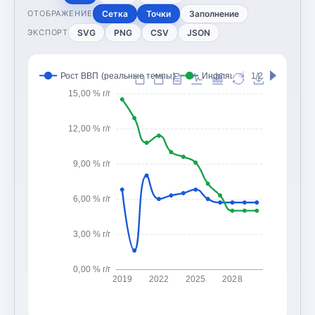
Сетка
Точки
Заполнение
ОТОБРАЖЕНИЕ
SVG
PNG
CSV
JSON
ЭКСПОРТ
Рост ВВП (реальные темпы)
Инфляция (CPI, изменение
1/2
15,00 % г/г
12,00 % г/г
9,00 % г/г
6,00 % г/г
3,00 % г/г
0,00 % г/г
2019
2022
2025
2028