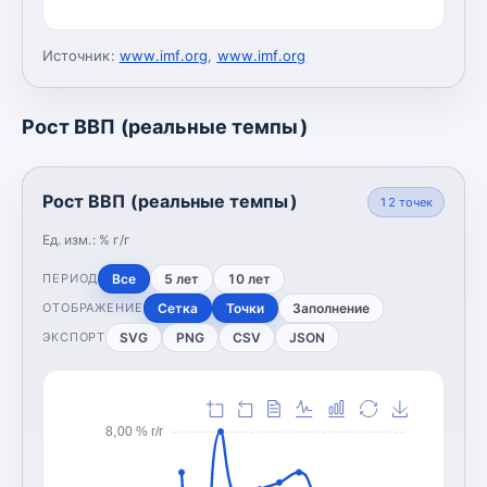
Источник:
www.imf.org
,
www.imf.org
Рост ВВП (реальные темпы)
Рост ВВП (реальные темпы)
12
точек
Ед. изм.:
% г/г
Все
5 лет
10 лет
ПЕРИОД
Сетка
Точки
Заполнение
ОТОБРАЖЕНИЕ
SVG
PNG
CSV
JSON
ЭКСПОРТ
8,00 % г/г