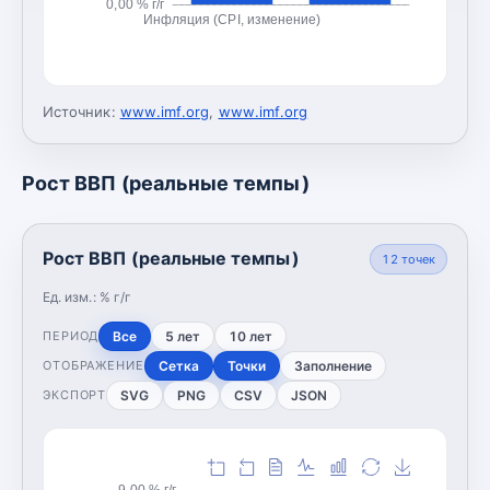
0,00 % г/г
Инфляция (CPI, изменение)
Источник:
www.imf.org
,
www.imf.org
Рост ВВП (реальные темпы)
Рост ВВП (реальные темпы)
12
точек
Ед. изм.:
% г/г
Все
5 лет
10 лет
ПЕРИОД
Сетка
Точки
Заполнение
ОТОБРАЖЕНИЕ
SVG
PNG
CSV
JSON
ЭКСПОРТ
9,00 % г/г