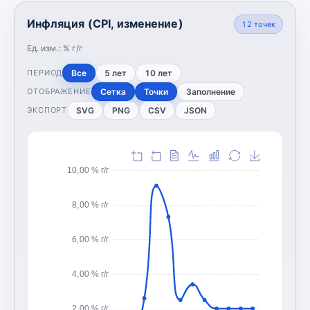
Инфляция (CPI, изменение)
12
точек
Ед. изм.:
% г/г
Все
5 лет
10 лет
ПЕРИОД
Сетка
Точки
Заполнение
ОТОБРАЖЕНИЕ
SVG
PNG
CSV
JSON
ЭКСПОРТ
10,00 % г/г
8,00 % г/г
6,00 % г/г
4,00 % г/г
2,00 % г/г