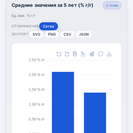
Средние значения за 5 лет (% г/г)
2
точек
Ед. изм.:
% г/г
Сетка
ОТОБРАЖЕНИЕ
SVG
PNG
CSV
JSON
ЭКСПОРТ
2,50 % г/г
2,00 % г/г
1,50 % г/г
1,00 % г/г
0,50 % г/г