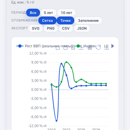
Ед. изм.:
% г/г
Все
5 лет
10 лет
ПЕРИОД
Сетка
Точки
Заполнение
ОТОБРАЖЕНИЕ
SVG
PNG
CSV
JSON
ЭКСПОРТ
Рост ВВП (реальные темпы)
Инфляция (CPI, изменение
1/2
12,00 % г/г
9,00 % г/г
6,00 % г/г
3,00 % г/г
0,00 % г/г
-3,00 % г/г
-6,00 % г/г
-9,00 % г/г
-12,00 % г/г
2019
2022
2025
2028