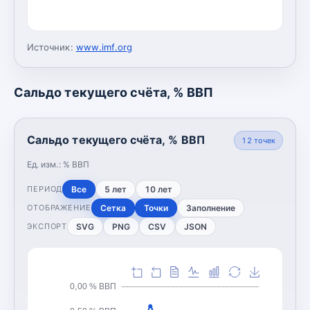
Источник:
www.imf.org
Сальдо текущего счёта, % ВВП
Сальдо текущего счёта, % ВВП
12
точек
Ед. изм.:
% ВВП
Все
5 лет
10 лет
ПЕРИОД
Сетка
Точки
Заполнение
ОТОБРАЖЕНИЕ
SVG
PNG
CSV
JSON
ЭКСПОРТ
0,00 % ВВП