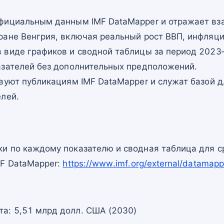
фициальным данным IMF DataMapper и отражает в
ране Венгрия, включая реальный рост ВВП, инфляци
 виде графиков и сводной таблицы за период 2023–
азателей без дополнительных предположений.
вуют публикациям IMF DataMapper и служат базой 
елей.
и по каждому показателю и сводная таблица для с
MF DataMapper:
https://www.imf.org/external/datama
та: 5,51 млрд долл. США (2030)