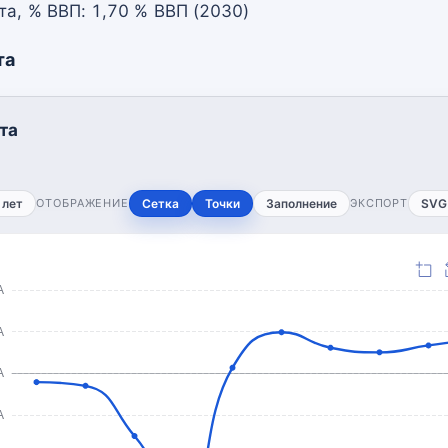
та, % ВВП: 1,70 % ВВП (2030)
та
та
 лет
ОТОБРАЖЕНИЕ
Сетка
Точки
Заполнение
ЭКСПОРТ
SVG
А
А
А
А