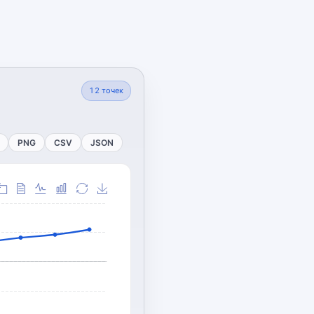
12
точек
PNG
CSV
JSON