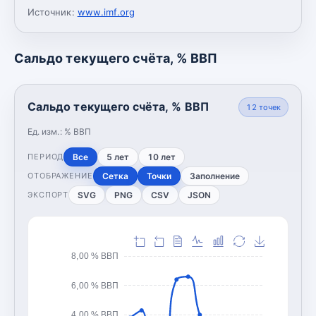
Источник:
www.imf.org
Сальдо текущего счёта, % ВВП
Сальдо текущего счёта, % ВВП
12
точек
Ед. изм.:
% ВВП
Все
5 лет
10 лет
ПЕРИОД
Сетка
Точки
Заполнение
ОТОБРАЖЕНИЕ
SVG
PNG
CSV
JSON
ЭКСПОРТ
8,00 % ВВП
6,00 % ВВП
4,00 % ВВП