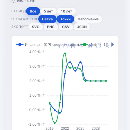
Ед. изм.:
% г/г
Все
5 лет
10 лет
ПЕРИОД
Сетка
Точки
Заполнение
ОТОБРАЖЕНИЕ
SVG
PNG
CSV
JSON
ЭКСПОРТ
Инфляция (CPI, среднегодовая)
Инфляция (CPI, конец 
1/2
4,00 % г/г
3,00 % г/г
2,00 % г/г
1,00 % г/г
0,00 % г/г
-1,00 % г/г
2019
2022
2025
2028