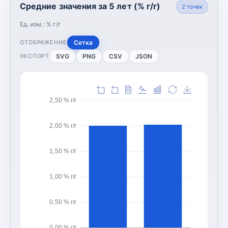
Средние значения за 5 лет (% г/г)
2
точек
Ед. изм.:
% г/г
Сетка
ОТОБРАЖЕНИЕ
SVG
PNG
CSV
JSON
ЭКСПОРТ
2,50 % г/г
2,00 % г/г
1,50 % г/г
1,00 % г/г
0,50 % г/г
0,00 % г/г