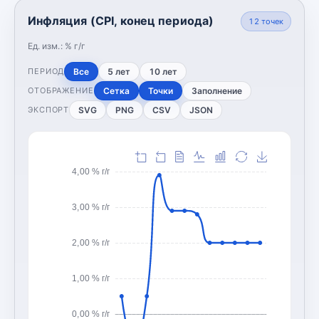
Инфляция (CPI, конец периода)
12
точек
Ед. изм.:
% г/г
Все
5 лет
10 лет
ПЕРИОД
Сетка
Точки
Заполнение
ОТОБРАЖЕНИЕ
SVG
PNG
CSV
JSON
ЭКСПОРТ
4,00 % г/г
3,00 % г/г
2,00 % г/г
1,00 % г/г
0,00 % г/г