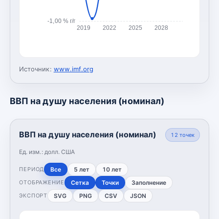
-1,00 % г/г
2019
2022
2025
2028
Источник:
www.imf.org
ВВП на душу населения (номинал)
ВВП на душу населения (номинал)
12
точек
Ед. изм.:
долл. США
Все
5 лет
10 лет
ПЕРИОД
Сетка
Точки
Заполнение
ОТОБРАЖЕНИЕ
SVG
PNG
CSV
JSON
ЭКСПОРТ