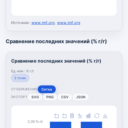
Источник:
www.imf.org
,
www.imf.org
Сравнение последних значений (% г/г)
Сравнение последних значений (% г/г)
Ед. изм.:
% г/г
2
точек
Сетка
ОТОБРАЖЕНИЕ
SVG
PNG
CSV
JSON
ЭКСПОРТ
2,00 % г/г