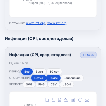
Инфляция (CPI, конец периода)
Источник:
www.imf.org
,
www.imf.org
Инфляция (CPI, среднегодовая)
Инфляция (CPI, среднегодовая)
12
точек
Ед. изм.:
% г/г
Все
5 лет
10 лет
ПЕРИОД
Сетка
Точки
Заполнение
ОТОБРАЖЕНИЕ
SVG
PNG
CSV
JSON
ЭКСПОРТ
3,50 % г/г