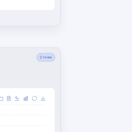
2
точек