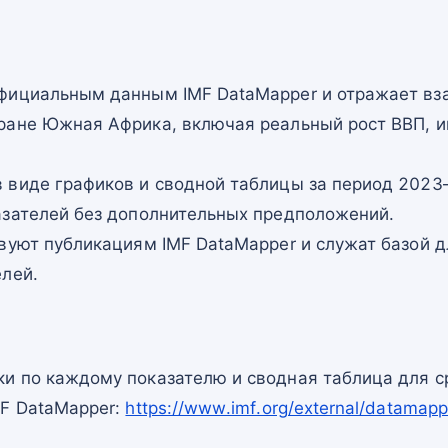
фициальным данным IMF DataMapper и отражает в
ране Южная Африка, включая реальный рост ВВП, 
 виде графиков и сводной таблицы за период 2023–
азателей без дополнительных предположений.
вуют публикациям IMF DataMapper и служат базой 
елей.
и по каждому показателю и сводная таблица для с
MF DataMapper:
https://www.imf.org/external/datama