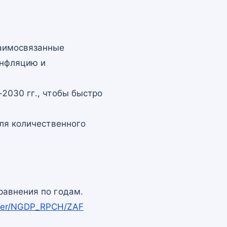
заимосвязанные
инфляцию и
2030 гг., чтобы быстро
для количественного
равнения по годам.
pper/NGDP_RPCH/ZAF