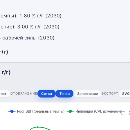
емпы): 1,80 % г/г (2030)
ение): 3,00 % г/г (2030)
% рабочей силы (2030)
/г)
г/г)
 лет
ОТОБРАЖЕНИЕ
Сетка
Точки
Заполнение
ЭКСПОРТ
SVG
Рост ВВП (реальные темпы)
Инфляция (CPI, изменение)