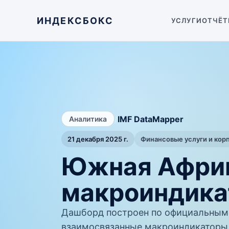
ИНДЕКСБОКС
УСЛУГИ
ОТЧЁТ
/
IMF DataMapper
Аналитика
21 декабря 2025 г.
Финансовые услуги и кор
Южная Африк
макроиндика
Дашборд построен по официальным 
взаимосвязанные макроиндикаторы 