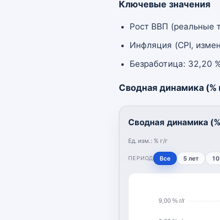
Ключевые значения
Рост ВВП (реальные т
Инфляция (CPI, измен
Безработица: 32,20 
Сводная динамика (% г
Сводная динамика (% 
Ед. изм.:
% г/г
ПЕРИОД
Все
5 лет
10
9,00 % г/г