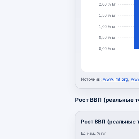
2,00 % г/г
1,50 % г/г
1,00 % г/г
0,50 % г/г
0,00 % г/г
Источник:
www.imf.org
,
www
Рост ВВП (реальные 
Рост ВВП (реальные 
Ед. изм.:
% г/г