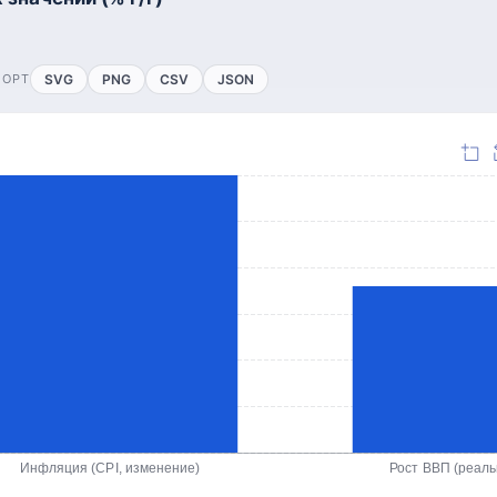
ПОРТ
SVG
PNG
CSV
JSON
Инфляция (CPI, изменение)
Рост ВВП (реал