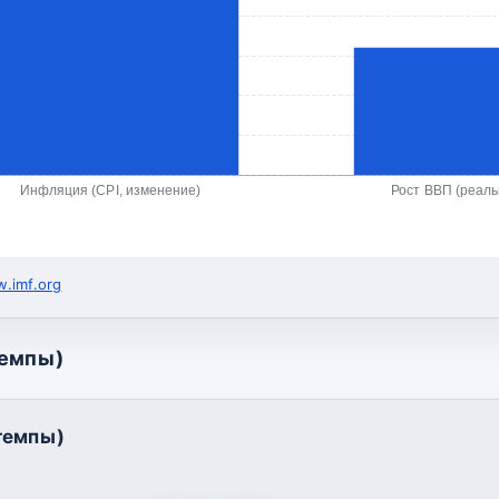
Инфляция (CPI, изменение)
Рост ВВП (реал
.imf.org
темпы)
темпы)