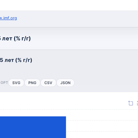
.imf.org
лет (% г/г)
 лет (% г/г)
ПОРТ
SVG
PNG
CSV
JSON