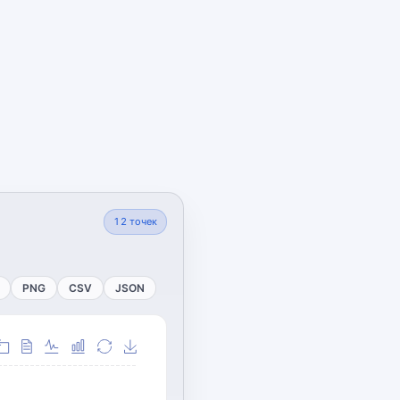
12
точек
PNG
CSV
JSON