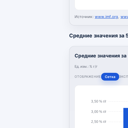
Источник:
www.imf.org
,
www
Средние значения за 5 
Средние значения за 5
Ед. изм.:
% г/г
ОТОБРАЖЕНИЕ
Сетка
ЭКС
3,50 % г/г
3,00 % г/г
2,50 % г/г