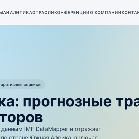
Ы
АНАЛИТИКА
ОТРАСЛИ
КОНФЕРЕНЦИИ
О КОМПАНИИ
КОНТА
поративные сервисы
а: прогнозные тр
торов
данным IMF DataMapper и отражает
по стране Южная Африка, включая