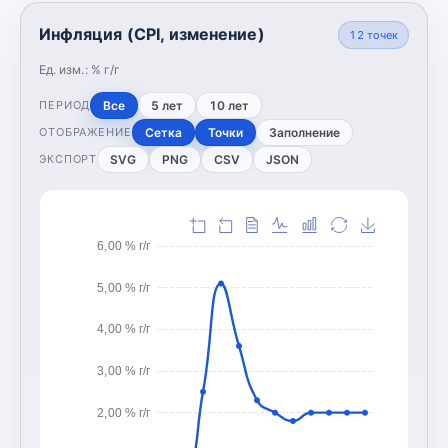
Инфляция (CPI, изменение)
12
точек
Ед. изм.:
% г/г
Все
5 лет
10 лет
ПЕРИОД
Сетка
Точки
Заполнение
ОТОБРАЖЕНИЕ
SVG
PNG
CSV
JSON
ЭКСПОРТ
6,00 % г/г
5,00 % г/г
4,00 % г/г
3,00 % г/г
2,00 % г/г