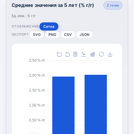
Средние значения за 5 лет (% г/г)
2
точек
Ед. изм.:
% г/г
Сетка
ОТОБРАЖЕНИЕ
SVG
PNG
CSV
JSON
ЭКСПОРТ
2,50 % г/г
2,00 % г/г
1,50 % г/г
1,00 % г/г
0,50 % г/г