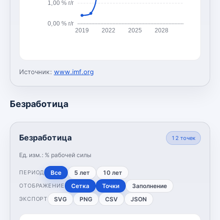
1,00 % г/г
0,00 % г/г
2019
2022
2025
2028
Источник:
www.imf.org
Безработица
Безработица
12
точек
Ед. изм.:
% рабочей силы
Все
5 лет
10 лет
ПЕРИОД
Сетка
Точки
Заполнение
ОТОБРАЖЕНИЕ
SVG
PNG
CSV
JSON
ЭКСПОРТ