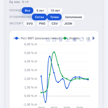
Ед. изм.:
% г/г
Все
5 лет
10 лет
ПЕРИОД
Сетка
Точки
Заполнение
ОТОБРАЖЕНИЕ
SVG
PNG
CSV
JSON
ЭКСПОРТ
Рост ВВП (реальные темпы)
Инфляция (CPI, изменение
1/2
6,00 % г/г
5,00 % г/г
4,00 % г/г
3,00 % г/г
2,00 % г/г
1,00 % г/г
0,00 % г/г
-1,00 % г/г
2019
2022
2025
2028