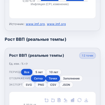
0,00 % г/г
Инфляция (CPI, изменение)
Источник:
www.imf.org
,
www.imf.org
Рост ВВП (реальные темпы)
Рост ВВП (реальные темпы)
12
точек
Ед. изм.:
% г/г
Все
5 лет
10 лет
ПЕРИОД
Сетка
Точки
Заполнение
ОТОБРАЖЕНИЕ
SVG
PNG
CSV
JSON
ЭКСПОРТ
5,00 % г/г