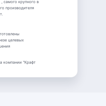
 , самого крупного в
его производителя
т.
дготовлены
резе целевых
шения
а компании "Крафт