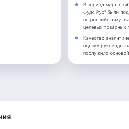
В период март-нояб
Фудс Рус" были по
по российскому ры
целевых товарных г
Качество аналитич
оценку руководства
послужило основой
ния