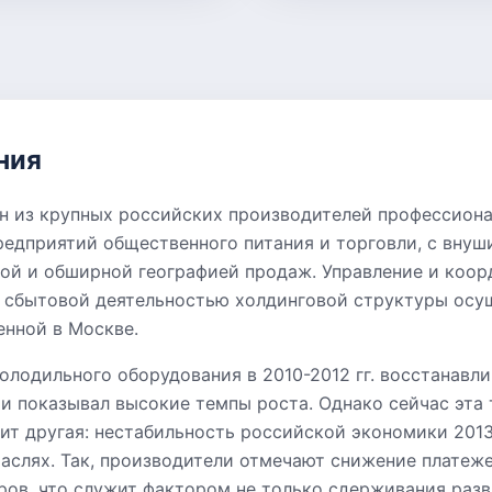
ния
н из крупных российских производителей профессион
редприятий общественного питания и торговли, с внуш
ой и обширной географией продаж. Управление и коор
 сбытовой деятельностью холдинговой структуры осущ
енной в Москве.
олодильного оборудования в 2010-2012 гг. восстанавли
и показывал высокие темпы роста. Однако сейчас эта 
дит другая: нестабильность российской экономики 2013
раслях. Так, производители отмечают снижение платеж
ров, что служит фактором не только сдерживания разв