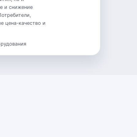
е и снижение
Потребители,
е цена-качество и
орудования