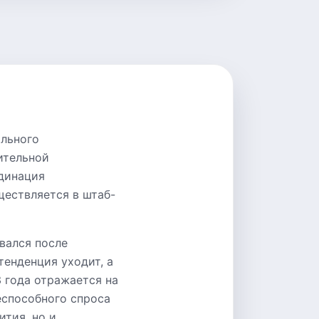
ального
ительной
динация
ествляется в штаб-
вался после
тенденция уходит, а
 года отражается на
еспособного спроса
ития, но и