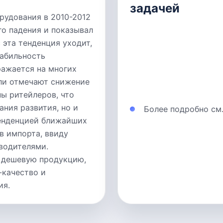
задачей
рудования в 2010-2012
го падения и показывал
 эта тенденция уходит,
табильность
ражается на многих
ели отмечают снижение
ы ритейлеров, что
ния развития, но и
Более подробно см
тенденцией ближайших
в импорта, ввиду
водителями.
е дешевую продукцию,
-качество и
ия.