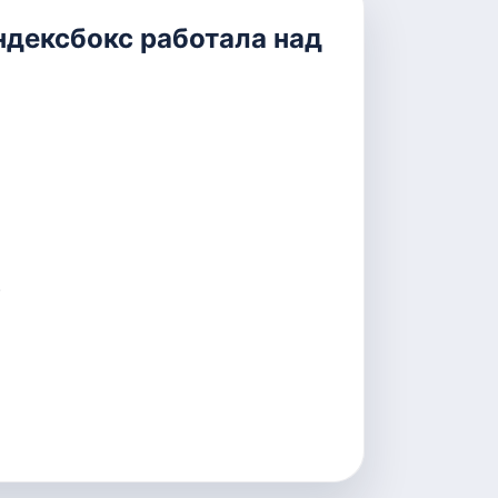
ндексбокс работала над
.