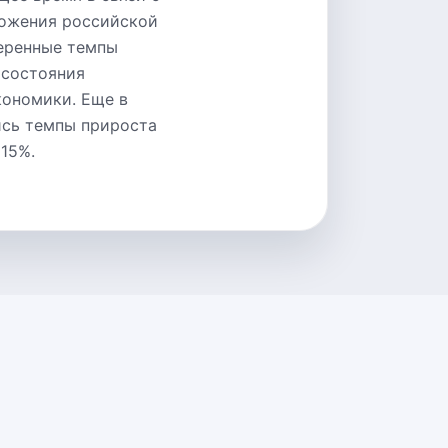
ложения российской
меренные темпы
 состояния
кономики. Еще в
ись темпы прироста
 15%.