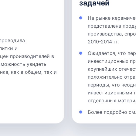
задачей
На рынке керамиче
представлена прод
производства, спро
проводила
2010-2014 гг.
литки и
Ожидается, что пе
 цен производителей в
инвестиционных про
озможность увидеть
крупнейших отечес
ка, как в общем, так и
положительно отра
периоды, что неод
инвестиционными п
отделочных матери
Более подробно см