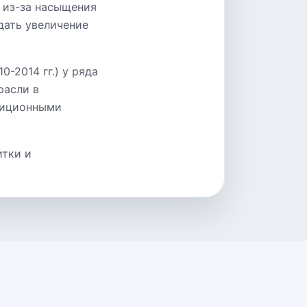
 из-за насыщения
дать увеличение
-2014 гг.) у ряда
расли в
тиционными
итки и