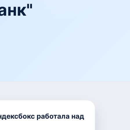
анк"
ндексбокс работала над