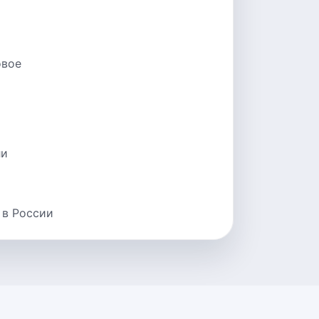
овое
ли
 в России