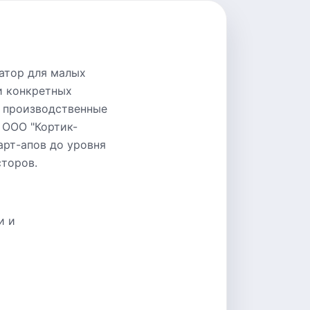
ратор для малых
и конкретных
и производственные
 ООО "Кортик-
рт-апов до уровня
сторов.
и и
о
,