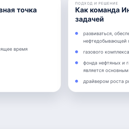
ПОДХОД И РЕШЕНИЕ
вная точка
Как команда И
задачей
развиваться, обес
нефтедобывающей 
оящее время
газового комплекса
фонда нефтяных и г
является основным
драйвером роста р