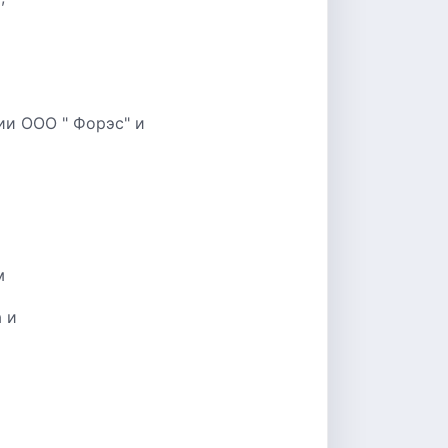
ии ООО " Форэс" и
м
 и