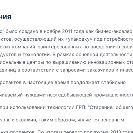
ния
" было создано в ноябре 2011 года как бизнес-акселе
ктов, осуществляющий их «упаковку» под потребност
йских компаний, заинтересованных во внедрении в сво
дуктов и технологий. В рамках основной деятельности
гиональные центры по выращиванию инновационных ста
единиц в соответствии с запросами заказчиков и инве
ропантов в настоящее время продолжает стабильно
печиваемый нуждами нефтедобывающей промышленност
 при использовании технологии ГРП. "Старение" общег
азовых скважин, таким образом, является основным
ка пропантов. По итогам первого полугодия 2013 года