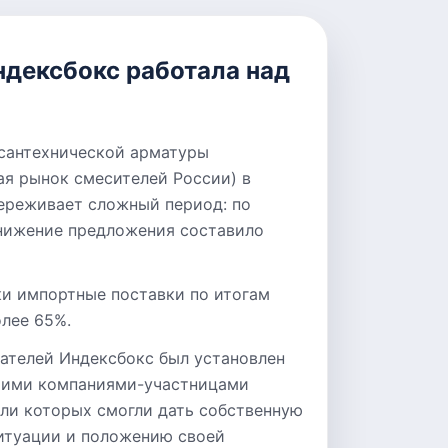
ндексбокс работала над
сантехнической арматуры
ая рынок смесителей России) в
ереживает сложный период: по
снижение предложения составило
ки импортные поставки по итогам
олее 65%.
ателей Индексбокс был установлен
шими компаниями-участницами
ели которых смогли дать собственную
итуации и положению своей