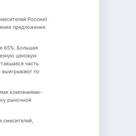
смесителей России)
жение предложения
ее 65%. Большая
ьезную ценовую
ставшаяся часть
о выигрывают по
шими компаниями-
нку рыночной
а смесителей,