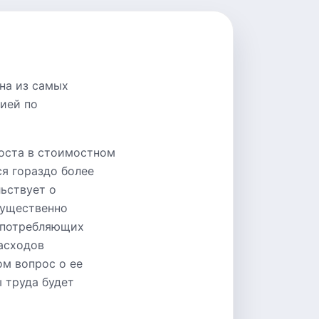
на из самых
ией по
роста в стоимостном
ся гораздо более
льствует о
мущественно
е потребляющих
асходов
ом вопрос о ее
 труда будет