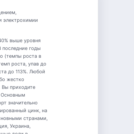
ением,
и электрохимии
 40% выше уровня
В последние годы
о (темпы роста в
темп роста, упав до
ста до 113%. Любой
бо жестко
. Вы приходите
. Основным
орт значительно
нированный цинк, на
сновными странами,
ия, Украина,
чные доли в