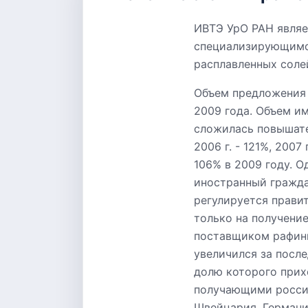
ИВТЭ УрО РАН явля
специализирующимс
расплавленных соле
Объем предложения 
2009 года. Объем и
сложилась повышате
2006 г. - 121%, 2007
106% в 2009 году. О
иностранный гражда
регулируется прави
только на получение
поставщиком рафини
увеличился за посл
долю которого прих
получающими россий
Швейцария, Германи