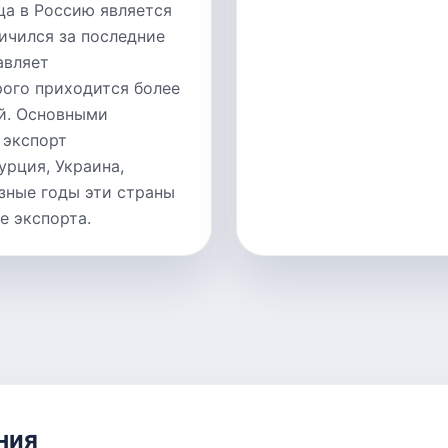
а в Россию является
личился за последние
авляет
рого приходится более
й. Основными
 экспорт
урция, Украина,
зные годы эти страны
е экспорта.
ния