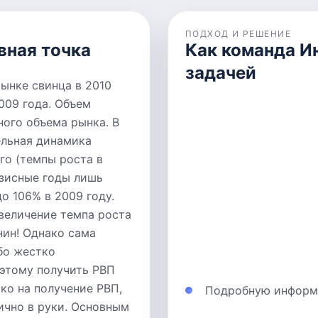
ПОДХОД И РЕШЕНИЕ
вная точка
Как команда И
задачей
ынке свинца в 2010
009 года. Объем
ого объема рынка. В
ельная динамика
го (темпы роста в
кризисные годы лишь
о 106% в 2009 году.
величение темпа роста
нин! Однако сама
бо жестко
оэтому получить РВП
ко на получение РВП,
Подробную информ
ично в руки. Основным