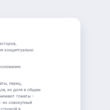
есторов,
ия концептуально
боснованию
аты, перец,
ов, их доля в общем
анимают томаты -
: их совокупный
 строкой в