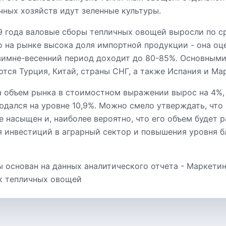
чных хозяйств идут зеленные культуры.
9 года валовые сборы тепличных овощей выросли по с
о на рынке высока доля импортной продукции - она оц
зимне-весенний период доходит до 80-85%. Основными
тся Турция, Китай, страны СНГ, а также Испания и Ма
а объем рынка в стоимостном выражении вырос на 4%, 
людался на уровне 10,9%. Можно смело утверждать, чт
 насыщен и, наиболее вероятно, что его объем будет 
я инвестиций в аграрный сектор и повышения уровня 
ы основан на данных аналитического отчета - Маркети
к тепличных овощей