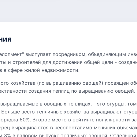
ния
елопмент" выступает посредником, объединяющим инв
ты и строителей для достижения общей цели - создан
в в сфере жилой недвижимости.
ного хозяйства (по выращиванию овощей) посвящен о
ктивности создания теплиц по выращиванию овощей.
 выращиваемые в овощных теплицах, - это огурцы, том
. Больше всего тепличные хозяйства выращивают огурц
порядка 60%. Второе место в рейтинге популярности з
ерец выращиваются в несопоставимо меньших объемах
 и 3% в валовом выпуске тепличных овощей. Отдельной