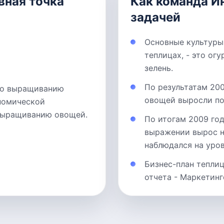
вная точка
Как команда И
задачей
Основные культуры
теплицах, - это ог
зелень.
По результатам 20
(по выращиванию
овощей выросли по
номической
 выращиванию овощей.
По итогам 2009 го
выражении вырос на
наблюдался на уров
Бизнес-план тепли
отчета - Маркетинг