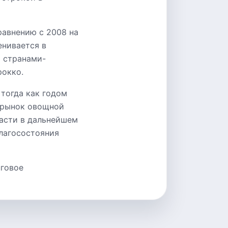
равнению с 2008 на
енивается в
 странами-
рокко.
тогда как годом
о рынок овощной
расти в дальнейшем
благосостояния
нговое