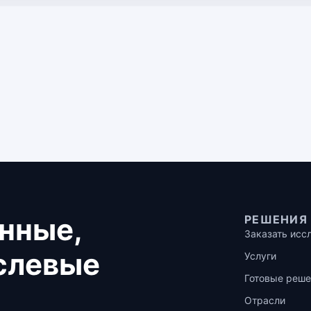
нные,
РЕШЕНИЯ
Заказать исс
аслевые
Услуги
Готовые реше
Отрасли