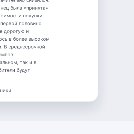
ачительно снизился.
онец была «принята»
тоимости покупки,
 первой половине
ее дорогую и
ось в более высоком
. В среднесрочной
темпов
альном, так и в
бители будут
хники