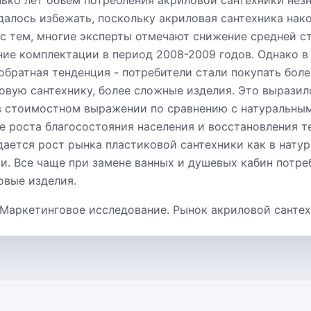
лько лет объем потребления акриловой сантехники незн
далось избежать, поскольку акриловая сантехника нак
 с тем, многие эксперты отмечают снижение средней с
ние комплектации в период 2008-2009 годов. Однако в
обратная тенденция - потребители стали покупать бол
овую сантехнику, более сложные изделия. Это выразил
в стоимостном выражении по сравнению с натуральным
ре роста благосостояния населения и восстановления 
ается рост рынка пластиковой сантехники как в натур
. Все чаще при замене ванных и душевых кабин потре
овые изделия.
 Маркетинговое исследование. Рынок акриловой санте