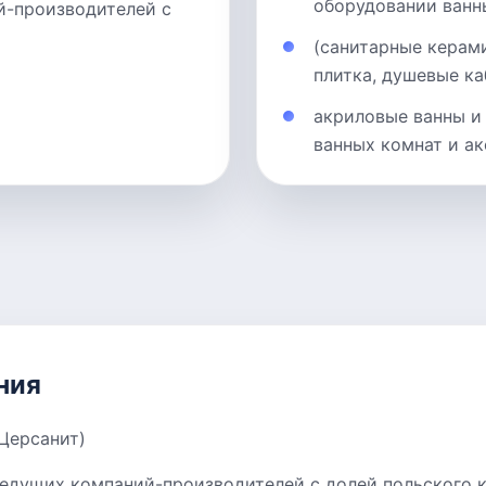
оборудовании ванн
й-производителей с
(санитарные керам
плитка, душевые ка
акриловые ванны и
ванных комнат и а
ния
 Церсанит)
ведущих компаний-производителей с долей польского к