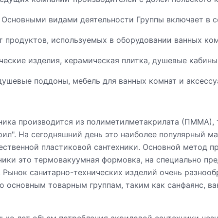
 Основными видами деятельности Группы включает в с
т продуктов, используемых в оборудовании ванных ко
ческие изделия, керамическая плитка, душевые кабины
душевые поддоны, мебель для ванных комнат и аксессу
ника производится из полиметилметакрилата (ПММА), 
рил". На сегодняшний день это наиболее популярный м
ественной пластиковой сантехники. Основной метод п
ники это термовакуумная формовка, на специально пр
. Рынок санитарно-технических изделий очень разнооб
о основным товарным группам, таким как санфаянс, ва