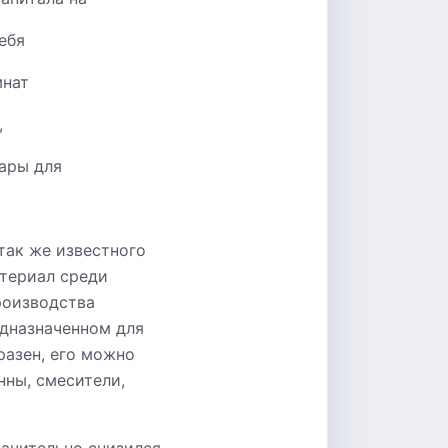
ебя
мнат
,
ары для
так же известного
атериал среди
роизводства
едназначенном для
разен, его можно
нны, смесители,