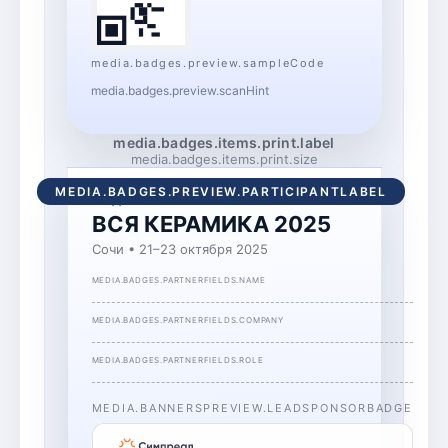
media.badges.preview.sampleCode
media.badges.preview.scanHint
media.badges.items.print.label
media.badges.items.print.size
MEDIA.BADGES.PREVIEW.PARTICIPANTLABEL
ИНДЕКСБОКС
ВСЯ КЕРАМИКА 2025
Сочи • 21–23 октября 2025
MEDIA.BADGES.PARTNERFIELDS.NAME
MEDIA.BADGES.PARTNERFIELDS.COMPANY
MEDIA.BADGES.PARTNERFIELDS.ROLE
MEDIA.BANNERSPREVIEW.LEADSPONSORBADGE