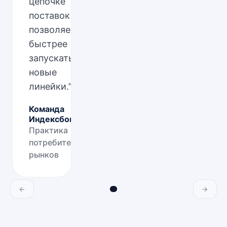
цепочке
поставок
позволяет
быстрее
запускать
новые
линейки.
”
Команда
Индексбокс
Практика
потребительских
рынков
←
→