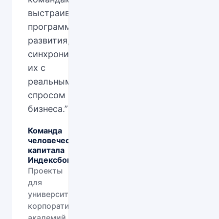
выстраивать
программы
развития,
синхронизируя
их с
реальным
спросом
бизнеса.
”
Команда
человеческого
капитала
Индексбокс
Проекты
для
университетов,
корпоративных
академий