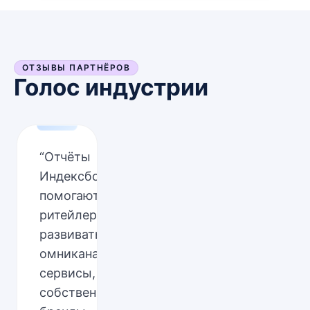
ОТЗЫВЫ ПАРТНЁРОВ
Голос индустрии
“
Отчёты
Индексбокс
помогают
ритейлерам
развивать
омниканальные
сервисы,
собственные