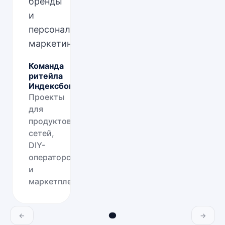
бренды
и
персонализированный
маркетинг.
”
Команда
ритейла
Индексбокс
Проекты
для
продуктовых
сетей,
DIY-
операторов
и
маркетплейсов
←
→