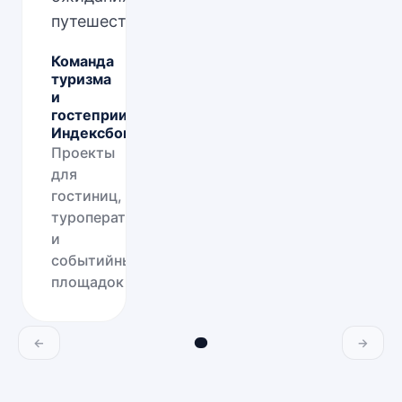
путешественников.
”
Команда
туризма
и
гостеприимства
Индексбокс
Проекты
для
гостиниц,
туроператоров
и
событийных
площадок
←
→