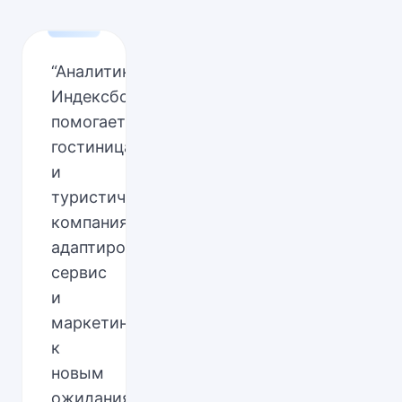
“
Аналитика
Индексбокс
помогает
гостиницам
и
туристическим
компаниям
адаптировать
сервис
и
маркетинг
к
новым
ожиданиям