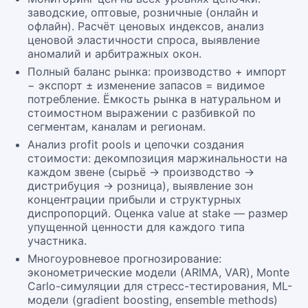
заводские, оптовые, розничные (онлайн и
офлайн). Расчёт ценовых индексов, анализ
ценовой эластичности спроса, выявление
аномалий и арбитражных окон.
Полный баланс рынка: производство + импорт
− экспорт ± изменение запасов = видимое
потребление. Ёмкость рынка в натуральном и
стоимостном выражении с разбивкой по
сегментам, каналам и регионам.
Анализ profit pools и цепочки создания
стоимости: декомпозиция маржинальности на
каждом звене (сырьё → производство →
дистрибуция → розница), выявление зон
концентрации прибыли и структурных
диспропорций. Оценка value at stake — размер
упущенной ценности для каждого типа
участника.
Многоуровневое прогнозирование:
эконометрические модели (ARIMA, VAR), Monte
Carlo-симуляции для стресс-тестирования, ML-
модели (gradient boosting, ensemble methods)