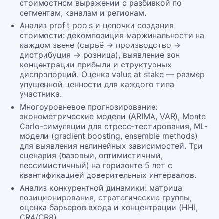
стоимостном выражении с разбивкой по
сегментам, каналам и регионам.
Анализ profit pools и цепочки создания
стоимости: декомпозиция маржинальности на
каждом звене (сырьё → производство →
дистрибуция → розница), выявление зон
концентрации прибыли и структурных
диспропорций. Оценка value at stake — размер
упущенной ценности для каждого типа
участника.
Многоуровневое прогнозирование:
эконометрические модели (ARIMA, VAR), Monte
Carlo-симуляции для стресс-тестирования, ML-
модели (gradient boosting, ensemble methods)
для выявления нелинейных зависимостей. Три
сценария (базовый, оптимистичный,
пессимистичный) на горизонте 5 лет с
квантификацией доверительных интервалов.
Анализ конкурентной динамики: матрица
позиционирования, стратегические группы,
оценка барьеров входа и концентрации (HHI,
CR4/CR8).