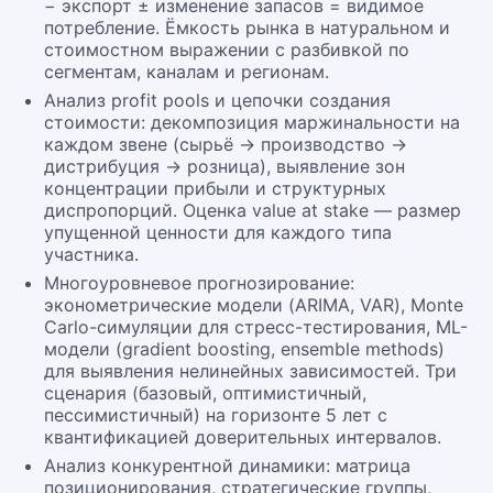
− экспорт ± изменение запасов = видимое
потребление. Ёмкость рынка в натуральном и
стоимостном выражении с разбивкой по
сегментам, каналам и регионам.
Анализ profit pools и цепочки создания
стоимости: декомпозиция маржинальности на
каждом звене (сырьё → производство →
дистрибуция → розница), выявление зон
концентрации прибыли и структурных
диспропорций. Оценка value at stake — размер
упущенной ценности для каждого типа
участника.
Многоуровневое прогнозирование:
эконометрические модели (ARIMA, VAR), Monte
Carlo-симуляции для стресс-тестирования, ML-
модели (gradient boosting, ensemble methods)
для выявления нелинейных зависимостей. Три
сценария (базовый, оптимистичный,
пессимистичный) на горизонте 5 лет с
квантификацией доверительных интервалов.
Анализ конкурентной динамики: матрица
позиционирования, стратегические группы,