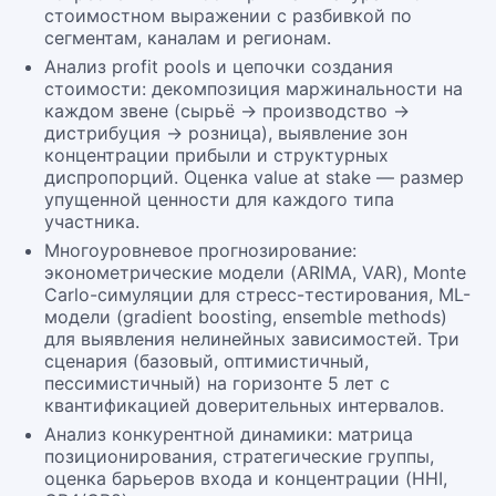
стоимостном выражении с разбивкой по
сегментам, каналам и регионам.
Анализ profit pools и цепочки создания
стоимости: декомпозиция маржинальности на
каждом звене (сырьё → производство →
дистрибуция → розница), выявление зон
концентрации прибыли и структурных
диспропорций. Оценка value at stake — размер
упущенной ценности для каждого типа
участника.
Многоуровневое прогнозирование:
эконометрические модели (ARIMA, VAR), Monte
Carlo-симуляции для стресс-тестирования, ML-
модели (gradient boosting, ensemble methods)
для выявления нелинейных зависимостей. Три
сценария (базовый, оптимистичный,
пессимистичный) на горизонте 5 лет с
квантификацией доверительных интервалов.
Анализ конкурентной динамики: матрица
позиционирования, стратегические группы,
оценка барьеров входа и концентрации (HHI,