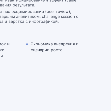
т квантифицированный эффект (value
ивания результата.
ннее рецензирование (peer review),
аршим аналитиком, challenge session с
а и вёрстка с инфографикой.
вок и
Экономика внедрения и
ки
сценарии роста
 и