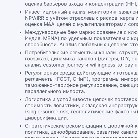
оценка барьеров входа и концентрации (HHI,
Инвестиционный анализ: мониторинг заявлен
NPV/IRR с учётом отраслевых рисков, карта
оценка M&A-целей с мультипликаторами соп
Международные бенчмарки: сравнение с клю
Индия, MENA) по удельным показателям с ко
способности. Анализ глобальных цепочек ст
Потребительские сегменты и каналы: структу
госзаказ), динамика каналов (дилеры, DIY, о
анализ customer journey и willingness-to-pay 
Регуляторная среда: действующие и готовящ
регламенты (ГОСТ, СНиП), программы импор
таможенно-тарифное регулирование, санкци
параллельного импорта.
Логистика и устойчивость цепочек поставок
стоимость логистики, складская инфраструк
(single-source risk, геополитические факторы)
диверсификации.
Стратегические рекомендации с дорожной к
политика, ценообразование, развитие канало