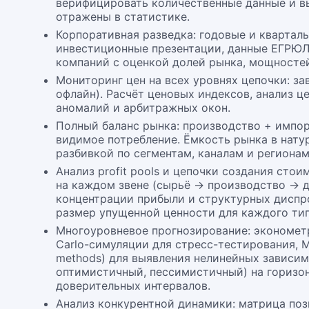
верифицировать количественные данные и в
отражены в статистике.
Корпоративная разведка: годовые и кварталь
инвестиционные презентации, данные ЕГРЮ
компаний с оценкой долей рынка, мощностей
Мониторинг цен на всех уровнях цепочки: за
офлайн). Расчёт ценовых индексов, анализ ц
аномалий и арбитражных окон.
Полный баланс рынка: производство + импор
видимое потребление. Ёмкость рынка в нат
разбивкой по сегментам, каналам и регионам
Анализ profit pools и цепочки создания ст
на каждом звене (сырьё → производство → д
концентрации прибыли и структурных диспро
размер упущенной ценности для каждого тип
Многоуровневое прогнозирование: эконометр
Carlo-симуляции для стресс-тестирования, ML
methods) для выявления нелинейных зависим
оптимистичный, пессимистичный) на горизон
доверительных интервалов.
Анализ конкурентной динамики: матрица поз