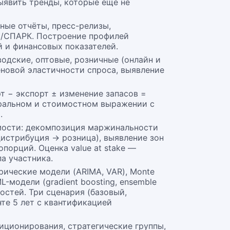
ыявить тренды, которые ещё не
ные отчёты, пресс-релизы,
Л/СПАРК. Построение профилей
 и финансовых показателей.
водские, оптовые, розничные (онлайн и
еновой эластичности спроса, выявление
т − экспорт ± изменение запасов =
уральном и стоимостном выражении с
.
оимости: декомпозиция маржинальности
истрибуция → розница), выявление зон
порций. Оценка value at stake —
а участника.
ические модели (ARIMA, VAR), Monte
-модели (gradient boosting, ensemble
остей. Три сценария (базовый,
те 5 лет с квантификацией
иционирования, стратегические группы,