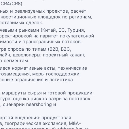
 CR4/CR8).
ных и реализуемых проектов, расчёт
 инвестиционных площадок по регионам,
оставимых сделок.
чевыми рынками (Китай, ЕС, Турция,
рректировкой на паритет покупательной
оимости и трансграничных потоков.
ра спроса по типам (B2B, B2C,
нлайн, девелоперы, проектный канал),
по сегментам.
иеся нормативные акты, технические
тозамещения, меры господдержки,
онные ограничения и логистика
: маршруты сырья и готовой продукции,
тура, оценка рисков разрыва поставок
, сценарии nearshoring и
артой внедрения: продуктовая
в, географическая экспансия, M&A-