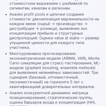
стоимостном выражении с разбивкой по
сегментам, каналам и регионам.
Анализ profit pools и цепочки создания
стоимости: декомпозиция маржинальности на
каждом звене (сырьё → производство →
дистрибуция → розница), выявление зон
концентрации прибыли и структурных
диспропорций. Оценка value at stake — размер
упущенной ценности для каждого типа
участника.
Многоуровневое прогнозирование:
эконометрические модели (ARIMA, VAR), Monte
Carlo-симуляции для стресс-тестирования, ML-
модели (gradient boosting, ensemble methods)
для выявления нелинейных зависимостей. Три
сценария (базовый, оптимистичный,
пессимистичный) на горизонте 5 лет с
квантификацией доверительных интервалов.
Анализ конкурентной динамики: матрица
позиционирования, стратегические группы,
оценка барьеров входа и концентрации (HHI,